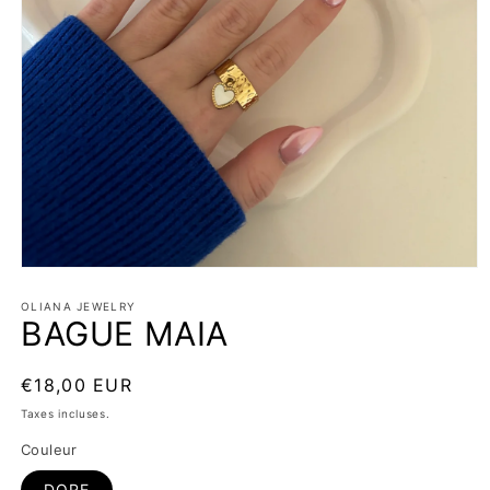
Ouvrir
le
média
OLIANA JEWELRY
BAGUE MAIA
1
dans
une
fenêtre
Prix
€18,00 EUR
modale
habituel
Taxes incluses.
Couleur
DORE