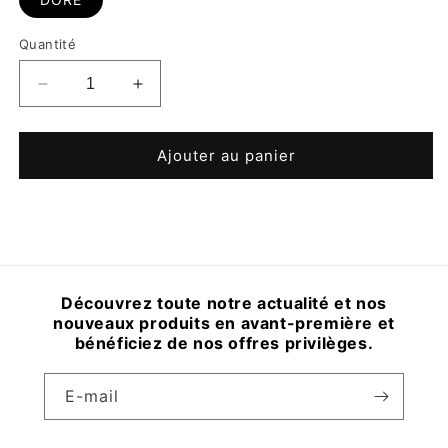
Quantité
Réduire
Augmenter
la
la
quantité
quantité
de
de
Ajouter au panier
BAGUE
BAGUE
MAIA
MAIA
Découvrez toute notre actualité et nos
nouveaux produits en avant-première et
bénéficiez de nos offres privilèges.
E-mail