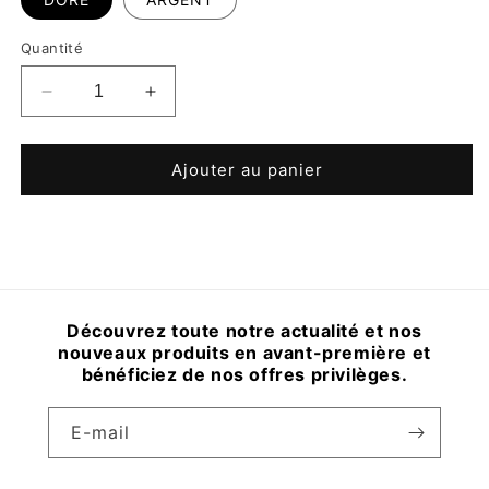
Quantité
Réduire
Augmenter
la
la
quantité
quantité
de
de
Ajouter au panier
BAGUE
BAGUE
ROCK
ROCK
Découvrez toute notre actualité et nos
nouveaux produits en avant-première et
bénéficiez de nos offres privilèges.
E-mail