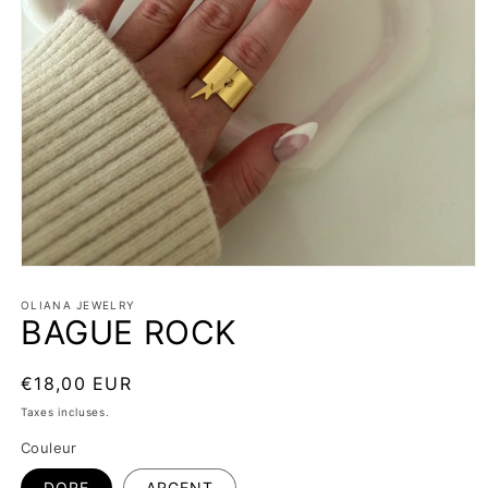
Ouvrir
le
média
OLIANA JEWELRY
BAGUE ROCK
1
dans
une
fenêtre
Prix
€18,00 EUR
modale
habituel
Taxes incluses.
Couleur
DORE
ARGENT